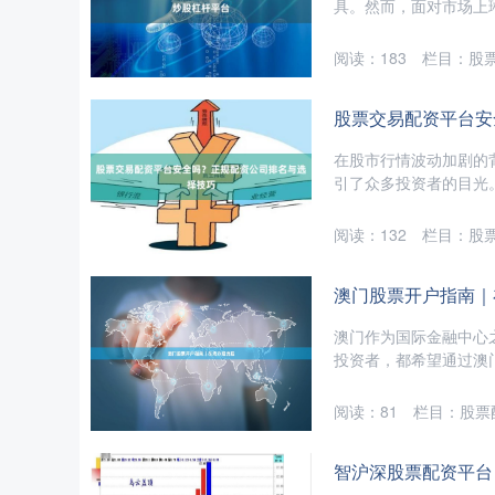
具。然而，面对市场上琳
阅读：
183
栏目：
股
股票交易配资平台安
在股市行情波动加剧的
引了众多投资者的目光。
阅读：
132
栏目：
股
澳门股票开户指南｜
澳门作为国际金融中心
投资者，都希望通过澳门
阅读：
81
栏目：
股票
智沪深股票配资平台