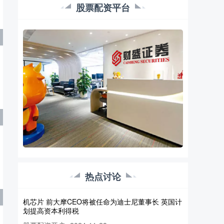
股票配资平台
啥是配资股票 解锁财富密码：股票网上配资平台助
你赢在股市
股票配资网
2024-12-20
在瞬息万变的股市中啥是配资股票，资金是制胜的
关键。股票网上配资平台应运而生，为投资者提供
了杠杆资金，助力他们放大收益。
热点讨论
股票配资怎么做的 外盘头条：高通推出新版智能手
机芯片 前大摩CEO将被任命为迪士尼董事长 英国计
划提高资本利得税
股票配资开户
2024-11-28