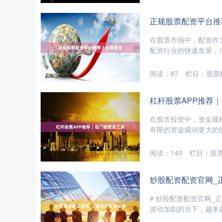
正规股票配资平台推
在股票市场中，配资作
配资行业的快速发展，市
阅读：
87
栏目：
股票
杠杆股票APP推荐
在股市投资中，资金规
有限的资金撬动更大的投
阅读：
140
栏目：
股
炒股配资配资官网_
# 炒股配资配资官网_
波动加剧的当下，越来越