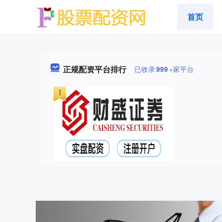
首页
正规配资平台排行
已收录
999
+家平台