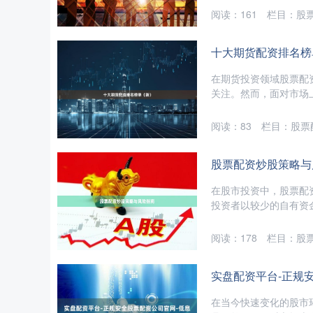
阅读：
161
栏目：
股
十大期货配资排名榜
在期货投资领域股票配
关注。然而，面对市场上
阅读：
83
栏目：
股票
股票配资炒股策略与
在股市投资中，股票配
投资者以较少的自有资金
阅读：
178
栏目：
股
实盘配资平台-正规
在当今快速变化的股市