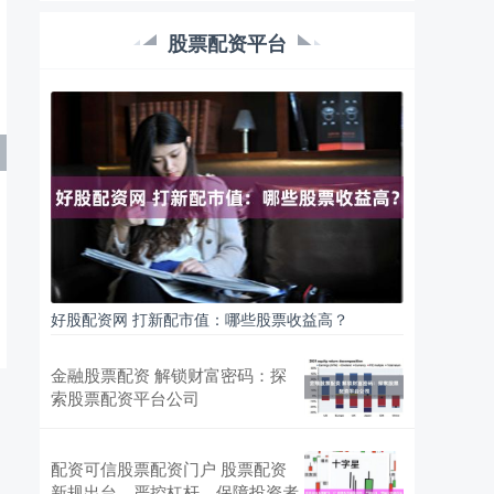
热点栏目 自选股 数据中心 行情中心 资金流向 模拟
交易 客户端 辰兴发展（02286）发布公告，于2024
股票配资平台
年9月23日
炒股配资安全 鑫东财：专业配资，助您财富增值
股票配资开户
2024-11-29
鑫东财是一家专业从事配资服务的金融机构，致力
于为投资者提供安全、高效的配资服务，助力其财
富增值。 * **正规合规：**
如何股票配资 宁波股票配资平台，助你投资更轻松
股票配资开户
2025-05-04
对于想要在股市中大展拳脚的投资者来说，资金往
好股配资网 打新配市值：哪些股票收益高？
往是制约因素。宁波股票配资平台应运而生如何股
票配资，为投资者提供杠杆资金，助
金融股票配资 解锁财富密码：探
股票配资源码，高效匹配融资渠道
索股票配资平台公司
股票配资网
2026-05-05
在股市投资中，资金往往是决定收益的关键因素之
配资可信股票配资门户 股票配资
一。对于许多投资者而言，如何快速、安全地获取
新规出台，严控杠杆，保障投资者