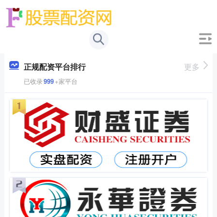
正规配资平台排行
更多
已收录
999
+家平台