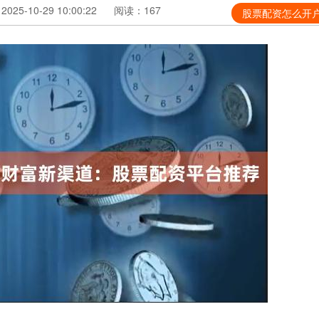
25-10-29 10:00:22
阅读：167
股票配资怎么开