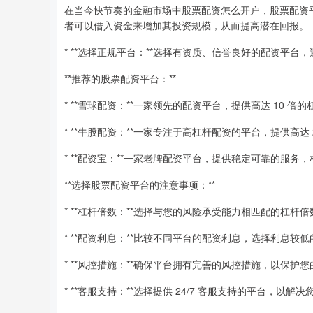
在当今快节奏的金融市场中股票配资怎么开户，股票配资
者可以借入资金来增加其投资规模，从而提高潜在回报。
* **选择正规平台：**选择有资质、信誉良好的配资平台
**推荐的股票配资平台：**
* **雪球配资：**一家领先的配资平台，提供高达 10 倍的
* **牛股配资：**一家专注于高杠杆配资的平台，提供高达
* **配资宝：**一家老牌配资平台，提供稳定可靠的服务，
**选择股票配资平台的注意事项：**
* **杠杆倍数：**选择与您的风险承受能力相匹配的杠杆倍
* **配资利息：**比较不同平台的配资利息，选择利息较
* **风控措施：**确保平台拥有完善的风控措施，以保护
* **客服支持：**选择提供 24/7 客服支持的平台，以解