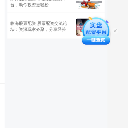
台，助你投资更轻松
临海股票配资 股票配资交流论
坛：资深玩家齐聚，分享经验