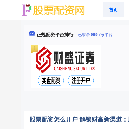
首页
正规配资平台排行
已收录
999
+家平台
股票配资怎么开户 解锁财富新渠道