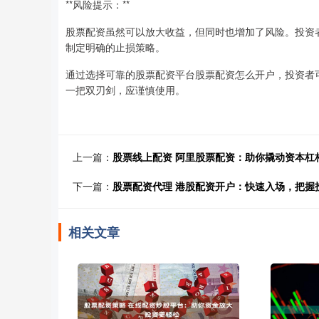
**风险提示：**
股票配资虽然可以放大收益，但同时也增加了风险。投资
制定明确的止损策略。
通过选择可靠的股票配资平台股票配资怎么开户，投资者
一把双刃剑，应谨慎使用。
上一篇：
股票线上配资 阿里股票配资：助你撬动资本杠
下一篇：
股票配资代理 港股配资开户：快速入场，把握
相关文章