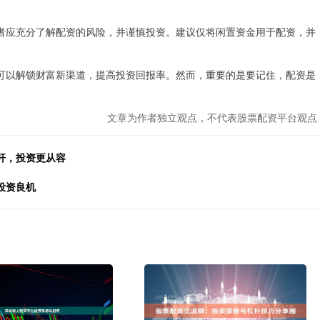
者应充分了解配资的风险，并谨慎投资。建议仅将闲置资金用于配资，并
可以解锁财富新渠道，提高投资回报率。然而，重要的是要记住，配资是
文章为作者独立观点，不代表股票配资平台观点
杆，投资更从容
投资良机