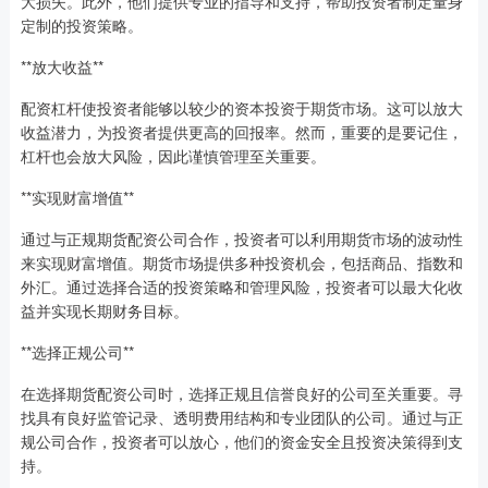
大损失。此外，他们提供专业的指导和支持，帮助投资者制定量身
定制的投资策略。
**放大收益**
配资杠杆使投资者能够以较少的资本投资于期货市场。这可以放大
收益潜力，为投资者提供更高的回报率。然而，重要的是要记住，
杠杆也会放大风险，因此谨慎管理至关重要。
**实现财富增值**
通过与正规期货配资公司合作，投资者可以利用期货市场的波动性
来实现财富增值。期货市场提供多种投资机会，包括商品、指数和
外汇。通过选择合适的投资策略和管理风险，投资者可以最大化收
益并实现长期财务目标。
**选择正规公司**
在选择期货配资公司时，选择正规且信誉良好的公司至关重要。寻
找具有良好监管记录、透明费用结构和专业团队的公司。通过与正
规公司合作，投资者可以放心，他们的资金安全且投资决策得到支
持。