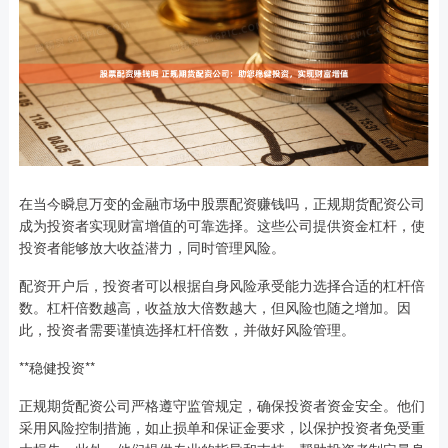
在当今瞬息万变的金融市场中股票配资赚钱吗，正规期货配资公司
成为投资者实现财富增值的可靠选择。这些公司提供资金杠杆，使
投资者能够放大收益潜力，同时管理风险。
配资开户后，投资者可以根据自身风险承受能力选择合适的杠杆倍
数。杠杆倍数越高，收益放大倍数越大，但风险也随之增加。因
此，投资者需要谨慎选择杠杆倍数，并做好风险管理。
**稳健投资**
正规期货配资公司严格遵守监管规定，确保投资者资金安全。他们
采用风险控制措施，如止损单和保证金要求，以保护投资者免受重