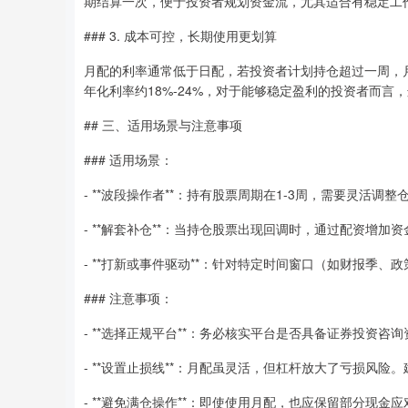
期结算一次，便于投资者规划资金流，尤其适合有稳定工
### 3. 成本可控，长期使用更划算
月配的利率通常低于日配，若投资者计划持仓超过一周，月
年化利率约18%-24%，对于能够稳定盈利的投资者而言
## 三、适用场景与注意事项
### 适用场景：
- **波段操作者**：持有股票周期在1-3周，需要灵活调整
- **解套补仓**：当持仓股票出现回调时，通过配资增加
- **打新或事件驱动**：针对特定时间窗口（如财报季、
### 注意事项：
- **选择正规平台**：务必核实平台是否具备证券投资咨
- **设置止损线**：月配虽灵活，但杠杆放大了亏损风险
- **避免满仓操作**：即使使用月配，也应保留部分现金