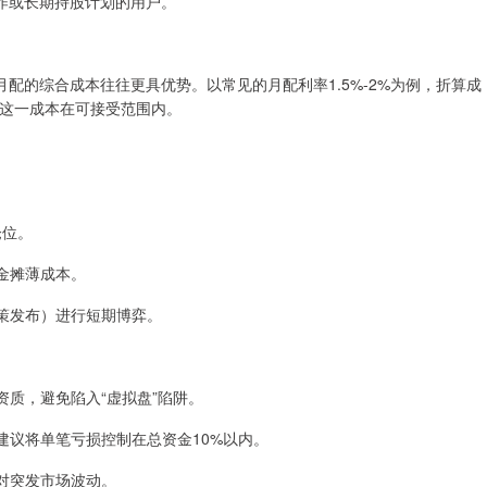
作或长期持股计划的用户。
配的综合成本往往更具优势。以常见的月配利率1.5%-2%为例，折算成
，这一成本在可接受范围内。
仓位。
资金摊薄成本。
政策发布）进行短期博弈。
询资质，避免陷入“虚拟盘”陷阱。
。建议将单笔亏损控制在总资金10%以内。
应对突发市场波动。