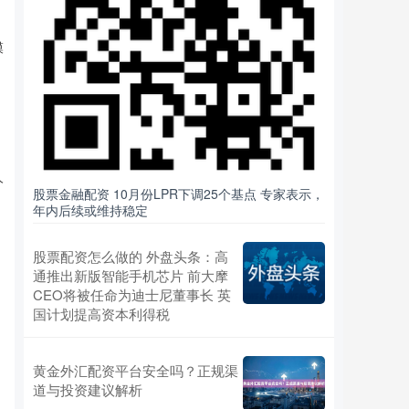
模
人
股票金融配资 10月份LPR下调25个基点 专家表示，
年内后续或维持稳定
股票配资怎么做的 外盘头条：高
通推出新版智能手机芯片 前大摩
CEO将被任命为迪士尼董事长 英
趋
国计划提高资本利得税
黄金外汇配资平台安全吗？正规渠
道与投资建议解析