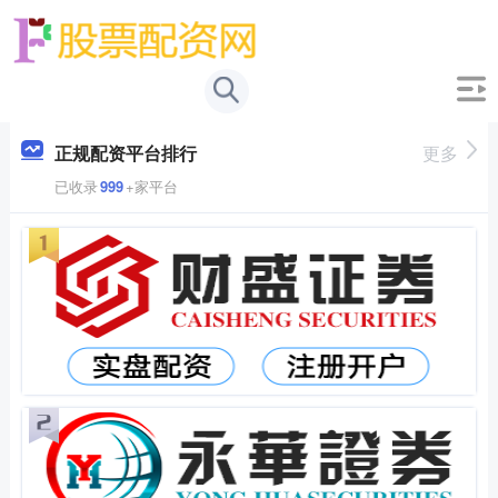
正规配资平台排行
更多
已收录
999
+家平台