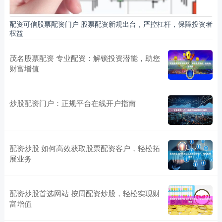
配资可信股票配资门户 股票配资新规出台，严控杠杆，保障投资者
权益
茂名股票配资 专业配资：解锁投资潜能，助您
财富增值
炒股配资门户：正规平台在线开户指南
配资炒股 如何高效获取股票配资客户，轻松拓
展业务
配资炒股首选网站 按周配资炒股，轻松实现财
富增值