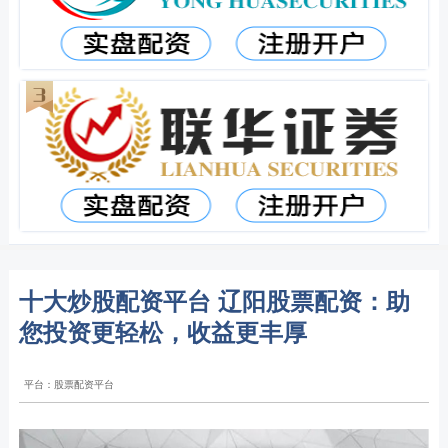
十大炒股配资平台 辽阳股票配资：助
您投资更轻松，收益更丰厚
平台：股票配资平台