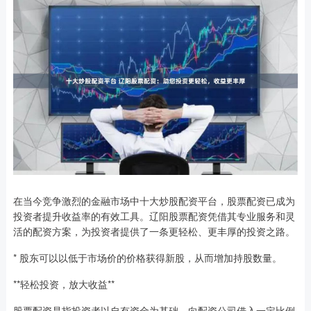
在当今竞争激烈的金融市场中十大炒股配资平台，股票配资已成为
投资者提升收益率的有效工具。辽阳股票配资凭借其专业服务和灵
活的配资方案，为投资者提供了一条更轻松、更丰厚的投资之路。
* 股东可以以低于市场价的价格获得新股，从而增加持股数量。
**轻松投资，放大收益**
股票配资是指投资者以自有资金为基础，向配资公司借入一定比例