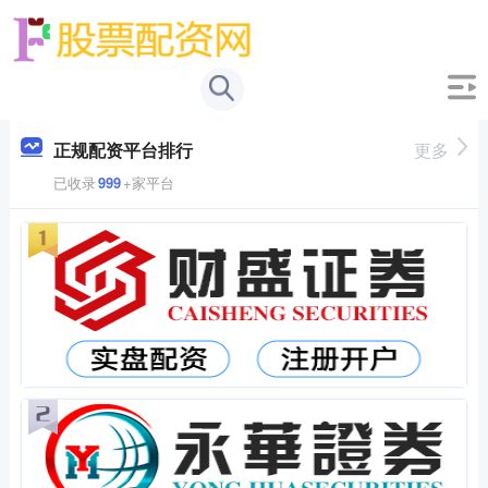
正规配资平台排行
更多
已收录
999
+家平台