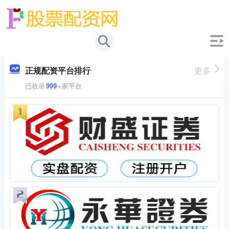
正规配资平台排行
更多
已收录
999
+家平台