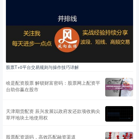
股票T+0平台交易规则与操作技巧详解
啥是配资股票 解锁财富密码：股票网上配资平
台助你赢在股市
天津期货配资 辰兴发展以政府发还款项收购尖
草坪地块土地使用权
股票配资源码，高效匹配融资渠道