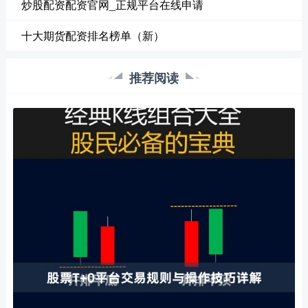
炒股配资配资官网_正规平台在线申请
十大期货配资排名榜单（新）
推荐阅读