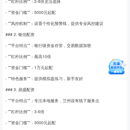
- **杠杆比例**：2-8倍灵活选择
- **资金门槛**：5000元起配
- **风控机制**：设置个性化预警线，提供专业风控建议
### 2. 银信配资
- **平台特点**：银行级资金存管，交易数据加密
- **杠杆比例**：最高10倍
- **资金门槛**：1万元起配
- **特色服务**：提供模拟盘练习，新手友好
### 3. 鼎盛配资
- **平台特点**：专注本地服务，兰州设有线下服务点
- **杠杆比例**：3-6倍
- **资金门槛**：3000元起配