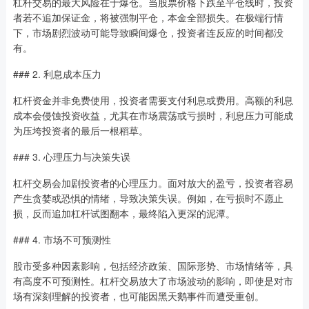
杠杆交易的最大风险在于爆仓。当股票价格下跌至平仓线时，投资
者若不追加保证金，将被强制平仓，本金全部损失。在极端行情
下，市场剧烈波动可能导致瞬间爆仓，投资者连反应的时间都没
有。
### 2. 利息成本压力
杠杆资金并非免费使用，投资者需要支付利息或费用。高额的利息
成本会侵蚀投资收益，尤其在市场震荡或亏损时，利息压力可能成
为压垮投资者的最后一根稻草。
### 3. 心理压力与决策失误
杠杆交易会加剧投资者的心理压力。面对放大的盈亏，投资者容易
产生贪婪或恐惧的情绪，导致决策失误。例如，在亏损时不愿止
损，反而追加杠杆试图翻本，最终陷入更深的泥潭。
### 4. 市场不可预测性
股市受多种因素影响，包括经济政策、国际形势、市场情绪等，具
有高度不可预测性。杠杆交易放大了市场波动的影响，即使是对市
场有深刻理解的投资者，也可能因黑天鹅事件而遭受重创。