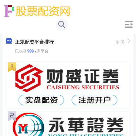
正规配资平台排行
更多
已收录
999
+家平台