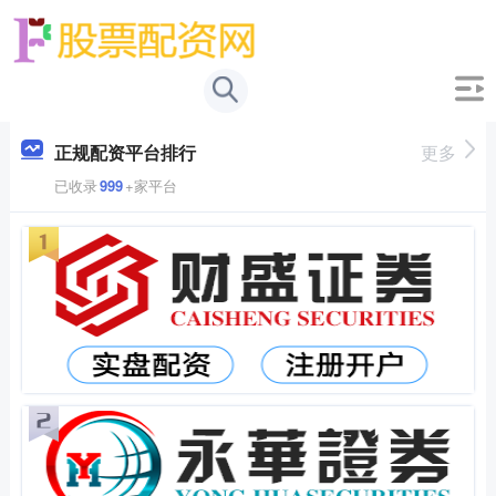
正规配资平台排行
更多
已收录
999
+家平台