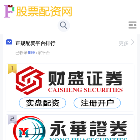
正规配资平台排行
更多
已收录
999
+家平台