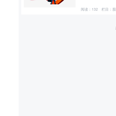
阅读：
132
栏目：
股