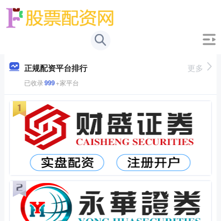
正规配资平台排行
更多
已收录
999
+家平台