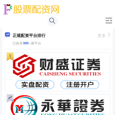
正规配资平台排行
更多
已收录
999
+家平台